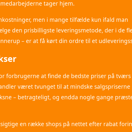
n medarbejderne tager hjem.
mkostninger, men i mange tilfælde kun ifald man
vælge den prisbilligste leveringsmetode, der i de fl
nnerup – er at få kørt din ordre til et udleverings
kser
r forbrugerne at finde de bedste priser på tværs
andler været tvunget til at mindske salgspriserne
voksne – betragteligt, og endda nogle gange præst
esigtige en række shops på nettet efter rabat for