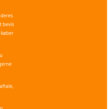
 deres
t bevis
m køber
du
ngerne
aftale,
om