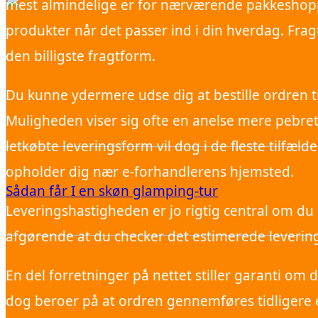
mest almindelige er for nærværende pakkeshoppe
produkter når det passer ind i din hverdag. Fra
den billigste fragtform.
Du kunne ydermere udse dig at bestille ordren til 
Muligheden viser sig ofte en anelse mere pebre
letkøbte leveringsform vil dog i de fleste tilfæl
opholder dig nær e-forhandlerens hjemsted.
Sådan får I en skøn glamping-tur
Leveringshastigheden er jo rigtig central om du 
afgørende at du checker det estimerede levering
En del forretninger på nettet stiller garanti om
dog beroer på at ordren gennemføres tidligere e