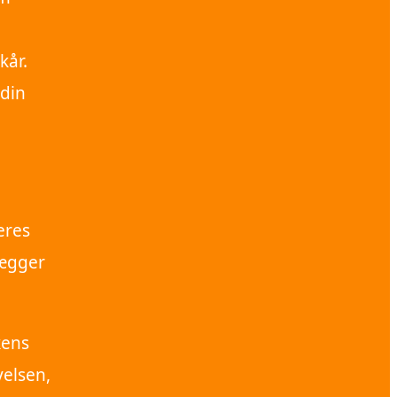
kår.
 din
eres
lægger
kens
velsen,