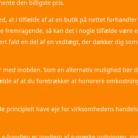
ente den billigste pris.
at i tilfælde af at en butik på nettet forhandler
e fremragende, så kan det i nogle tilfælde være e
ert fald en del af en vedtægt, der dækker dig so
ger med mobilen. Som en alternativ mulighed bør 
ilfælde af at du foretrækker at honorere omkostni
 de principielt have øje for virksomhedens handels
dt e-handlen er medlem af e-mærke ordningen, s