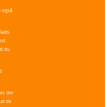
e også
lads.
est
at du
d
er, der
 at de