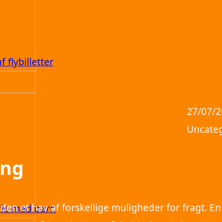
 flybilletter
27/07/
Uncate
ing
den et hav af forskellige muligheder for fragt. En
erie med børn