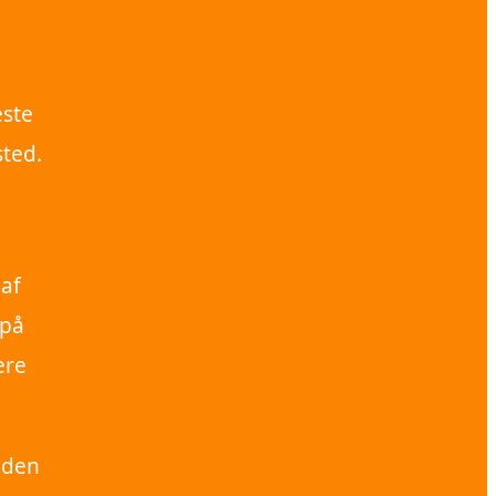
este
sted.
 af
 på
ere
inden