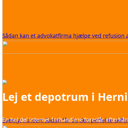
Sådan kan et advokatfirma hjælpe ved refusion af
Lej et depotrum i Hern
En hel del internet forhandlere foreslår efterhån
Eventyr i sneen: Sådan får du den perfekte skif