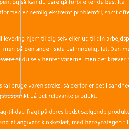
n, og så kan du bare gå forbi efter de bestilte
gtformen er nemlig ekstremt problemfri, samt oft
levering hjem til dig selv eller ud til din arbejdsp
t, men på den anden side ualmindeligt let. Den m
de være at du selv henter varerne, men det kræver 
skal bruge varen straks, så derfor er det i sandhe
stidspunkt på det relevante produkt.
 dag-til-dag fragt på deres bedst sælgende produkt
nd et angivent klokkeslæt, med hensynstagen til