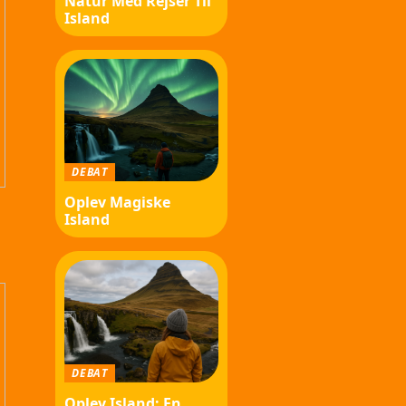
Natur Med Rejser Til
Island
DEBAT
Oplev Magiske
Island
DEBAT
Oplev Island: En