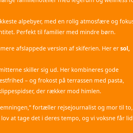
 mange familiehoteller med legerum og wellness f
kkeste alpebyer, med en rolig atmosfære og foku
ntitet. Perfekt til familier med mindre børn.
t mere afslappede version af skiferien. Her er
sol,
mitterne skiller sig ud. Her kombineres gode
stfrihed – og frokost på terrassen med pasta,
klippespidser, der rækker mod himlen.
temningen,” fortæller rejsejournalist og mor til to,
 lov at tage det i deres tempo, og vi voksne får lid