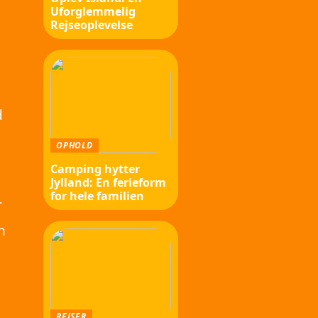
Uforglemmelig
Rejseoplevelse
d
OPHOLD
Camping hytter
Jylland: En ferieform
for hele familien
r
n
REJSER