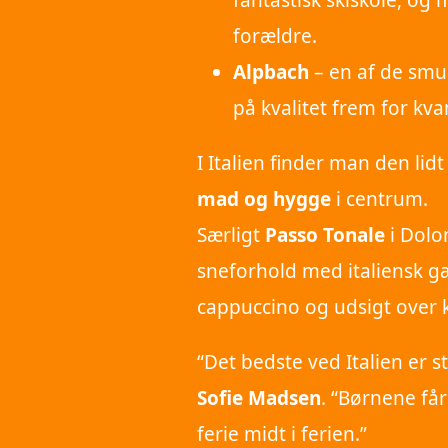
fantastisk skiskole, og
forældre.
Alpbach
– en af de smu
på kvalitet frem for kva
I Italien finder man den lid
mad og hygge
i centrum.
Særligt
Passo Tonale
i Dolo
sneforhold med italiensk gæ
cappuccino og udsigt over 
“Det bedste ved Italien er s
Sofie Madsen
. “Børnene får
ferie midt i ferien.”