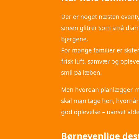
Der er noget næsten eventyr
sneen glitrer som små diam
bjergene.
For mange familier er skife
frisk luft, samvær og oplev
smil på læben.
Men hvordan planlægger ma
skal man tage hen, hvornår 
god oplevelse – uanset alde
Børnevenlige dest