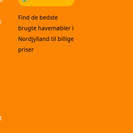
or
Find de bedste
s
brugte havemøbler i
Nordjylland til billige
priser
t