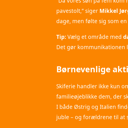
“Da vores søn på fem kom 
pavestolt,” siger
Mikkel Jø
dage, men følte sig som en 
Tip:
Vælg et område med
d
Det gør kommunikationen le
Børnevenlige akti
Skiferie handler ikke kun om
familieøjeblikke dem, der s
I både Østrig og Italien fin
juble – og forældrene til at 