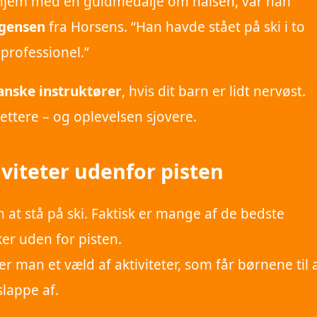
hjem med en guldmedalje om halsen, var han
rgensen
fra Horsens. “Han havde stået på ski i to
professionel.”
anske instruktører
, hvis dit barn er lidt nervøst.
ttere – og oplevelsen sjovere.
viteter udenfor pisten
 at stå på ski. Faktisk er mange af de bedste
ker uden for pisten.
der man et væld af aktiviteter, som får børnene til 
slappe af.