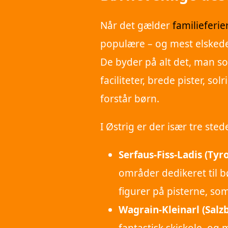
Når det gælder
familieferie
populære – og mest elskede
De byder på alt det, man so
faciliteter, brede pister, 
forstår børn.
I Østrig er der især tre ste
Serfaus-Fiss-Ladis (Tyro
områder dedikeret til bø
figurer på pisterne, som
Wagrain-Kleinarl (Salz