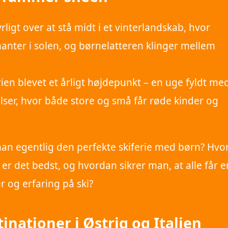
ligt over at stå midt i et vinterlandskab, hvor
anter i solen, og børnelatteren klinger mellem
rien blevet et årligt højdepunkt – en uge fyldt me
elser, hvor både store og små får røde kinder og
n egentlig den perfekte skiferie med børn? Hvo
er det bedst, og hvordan sikrer man, at alle får e
r og erfaring på ski?
inationer i Østrig og Italien