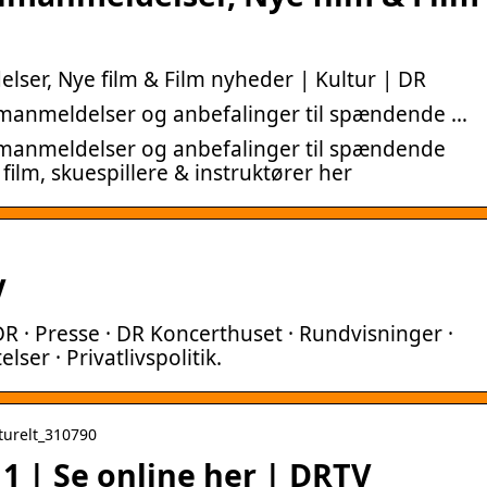
elser, Nye film & Film nyheder | Kultur | DR
filmanmeldelser og anbefalinger til spændende …
filmanmeldelser og anbefalinger til spændende
film, skuespillere & instruktører her
V
DR · Presse · DR Koncerthuset · Rundvisninger ·
elser · Privatlivspolitik.
ulturelt_310790
 1 | Se online her | DRTV