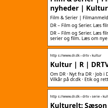
nyheder | Kultur
Film & Serier | Filmanmeld
DR – Film og Serier. Læs 
DR – Film og Serier. Læs 
serier og film. Læs om nye 
http s://www.dr.dk › drtv › kultur
Kultur | R | DRT
Om DR · Nyt fra DR · Job i 
Vilkår på dr.dk · Etik og rett
http s://www.dr.dk › drtv › serie › k
Kulturelt: Sæson