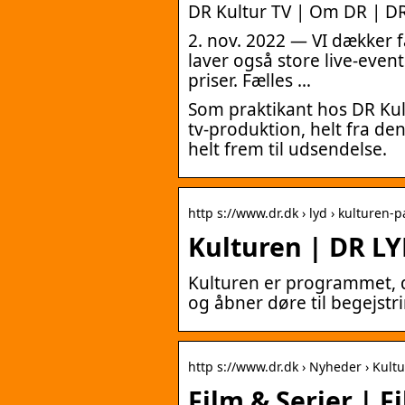
DR Kultur TV | Om DR | D
2. nov. 2022 — VI dækker 
laver også store live-eve
priser. Fælles …
Som praktikant hos DR Kult
tv-produktion, helt fra d
helt frem til udsendelse.
http s://www.dr.dk › lyd › kulturen-
Kulturen | DR L
Kulturen er programmet, d
og åbner døre til begejstri
http s://www.dr.dk › Nyheder › Kultu
Film & Serier | 