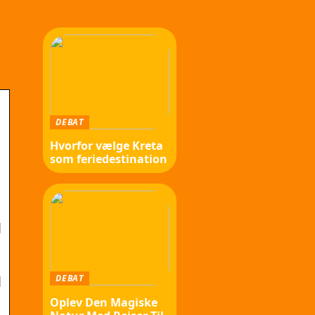
DEBAT
Hvorfor vælge Kreta
som feriedestination
l
DEBAT
l
Oplev Den Magiske