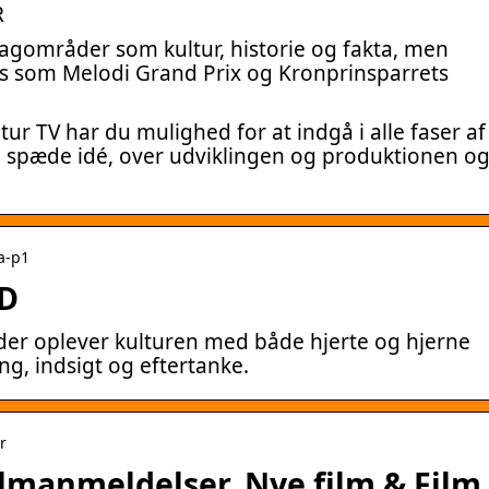
R
fagområder som kultur, historie og fakta, men
nts som Melodi Grand Prix og Kronprinsparrets
ur TV har du mulighed for at indgå i alle faser af
en spæde idé, over udviklingen og produktionen o
pa-p1
YD
er oplever kulturen med både hjerte og hjerne
ng, indsigt og eftertanke.
r
Filmanmeldelser, Nye film & Film