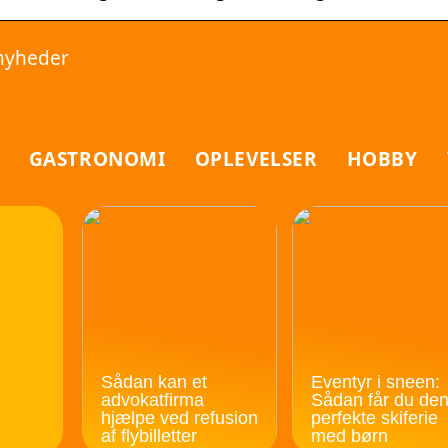
 nyheder
GASTRONOMI
OPLEVELSER
HOBBY
Sådan kan et
Eventyr i sneen:
advokatfirma
Sådan får du de
hjælpe ved refusion
perfekte skiferie
af flybilletter
med børn