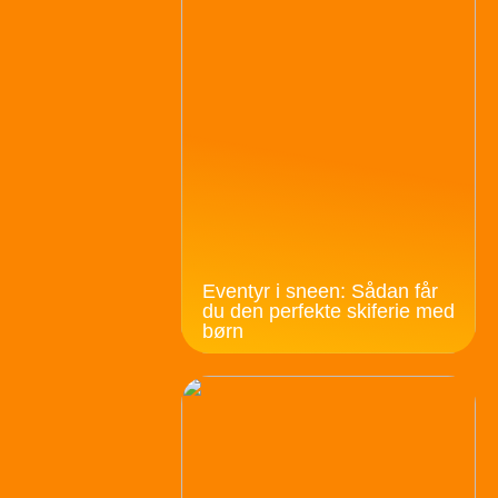
Eventyr i sneen: Sådan får
du den perfekte skiferie med
børn