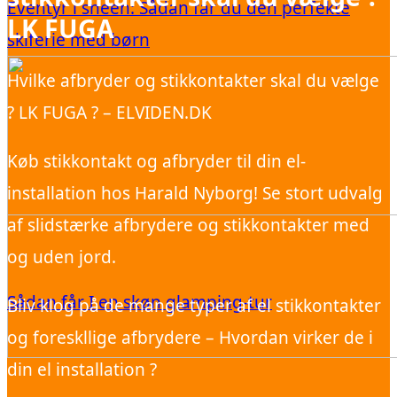
Eventyr i sneen: Sådan får du den perfekte
LK FUGA
skiferie med børn
Hvilke afbryder og stikkontakter skal du vælge
? LK FUGA ? – ELVIDEN.DK
Køb stikkontakt og afbryder til din el-
installation hos Harald Nyborg! Se stort udvalg
af slidstærke afbrydere og stikkontakter med
og uden jord.
Sådan får I en skøn glamping-tur
Bliv klog på de mange typer af el stikkontakter
og foreskllige afbrydere – Hvordan virker de i
din el installation ?