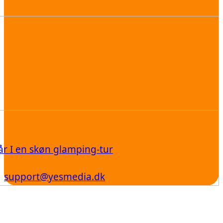
år I en skøn glamping-tur
support@yesmedia.dk